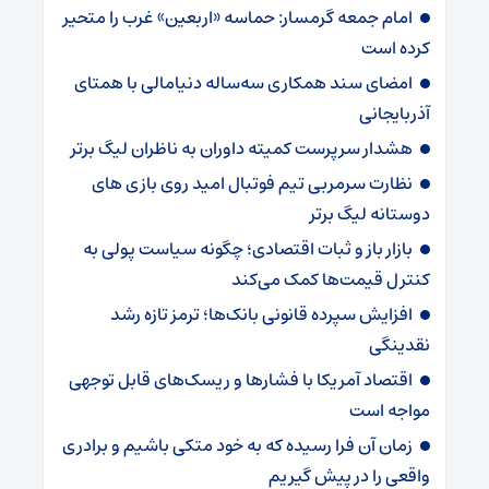
امام جمعه گرمسار: حماسه «اربعین» غرب را متحیر
کرده است
امضای سند همکاری سه‌ساله دنیامالی با همتای
آذربایجانی
هشدار سرپرست ‌کمیته داوران به ناظران لیگ برتر
نظارت سرمربی تیم‌ فوتبال امید روی بازی های
دوستانه لیگ برتر
بازار باز و ثبات اقتصادی؛ چگونه سیاست پولی به
کنترل قیمت‌ها کمک می‌کند
افزایش سپرده قانونی بانک‌ها؛ ترمز تازه رشد
نقدینگی
اقتصاد آمریکا با فشارها و ریسک‌های قابل توجهی
مواجه است
زمان آن فرا رسیده که به خود متکی باشیم و برادری
واقعی را در پیش گیریم