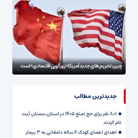
سپا
توطئ
چین: تحریم‌های جدید آمریکا «زورگویی اقتصادی» است
است
جدیدترین مطالب
۸۰۱ نفر برای حج تمتع ۱۴۰۵ در استان سمنان ثبت
نام کردند
اهدای اعضای کودک ۶ ساله دامغانی به ۳ بیمار