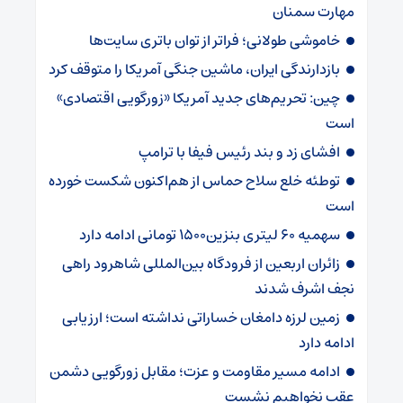
مهارت سمنان
خاموشی طولانی؛ فراتر از توان باتری سایت‌ها
بازدارندگی ایران، ماشین جنگی آمریکا را متوقف کرد
چین: تحریم‌های جدید آمریکا «زورگویی اقتصادی»
است
افشای زد و بند رئیس فیفا با ترامپ
توطئه خلع سلاح حماس از هم‌اکنون شکست خورده
است
سهمیه ۶۰ لیتری بنزین۱۵۰۰ تومانی ادامه دارد
زائران اربعین از فرودگاه بین‌المللی شاهرود راهی
نجف اشرف شدند
زمین لرزه دامغان خساراتی نداشته است؛ ارزیابی
ادامه دارد
ادامه مسیر مقاومت و عزت؛ مقابل زورگویی دشمن
عقب نخواهیم نشست