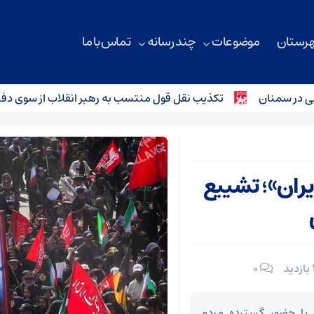
هرستان
موضوعات
چند رسانه
تماس با ما
سمنان
تکذیب نقل قول منتسب به رهبر انقلاب از سوی دفتر معظ
ران»؛ تشییع
۰
 با حضور گسترده مردم