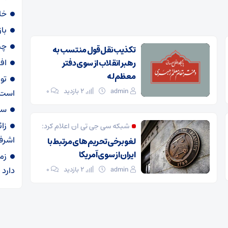
خا
با
چی
تکذیب نقل قول منتسب به
اف
رهبر انقلاب از سوی دفتر
معظم‌له
تو
admin
2 بازدید
۰
است
سهمیه ۶۰ لی
زا
شبکه سی جی تی ان اعلام کرد:
اشرف
لغو برخی تحریم های مرتبط با
ایران از سوی آمریکا
زم
دارد
admin
2 بازدید
۰