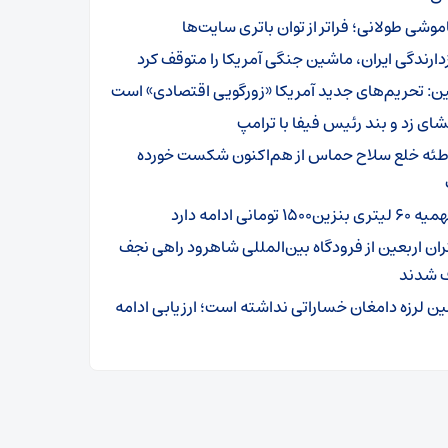
موشی طولانی؛ فراتر از توان باتری سایت‌ها
زدارندگی ایران، ماشین جنگی آمریکا را متوقف کرد
ن: تحریم‌های جدید آمریکا «زورگویی اقتصادی» است
شای زد و بند رئیس فیفا با ترامپ
طئه خلع سلاح حماس از هم‌اکنون شکست خورده
تری بنزین۱۵۰۰ تومانی ادامه دارد
ئران اربعین از فرودگاه بین‌المللی شاهرود راهی نجف
 شدند
ین لرزه دامغان خساراتی نداشته است؛ ارزیابی ادامه