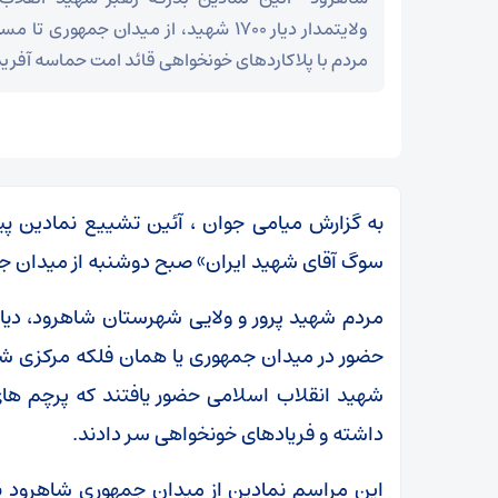
ولایتمدار دیار ۱۷۰۰ شهید، از میدان جمهور
مردم با پلاکاردهای خونخواهی قائد امت حماسه آفرید
به گزارش میامی جوان ، آئین تشییع نمادین پی
سوگ آقای شهید ایران» صبح دوشنبه از میدان جم
حضور در میدان جمهوری یا همان فلکه مرکزی شهر 
شهید انقلاب اسلامی حضور یافتند که پرچم ها
ر
داشته و فریادهای خونخواهی سر دادند.
بقائی: برنامه‌ای برای سفر به قطر و پاکستان نداریم