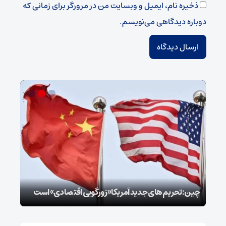
ذخیره نام، ایمیل و وبسایت من در مرورگر برای زمانی که
دوباره دیدگاهی می‌نویسم.
سپا
توطئ
چین: تحریم‌های جدید آمریکا «زورگویی اقتصادی» است
است