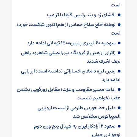
است
افشای زد و بند رئیس فیفا با ترامپ
توطئه خلع سلاح حماس از هم‌اکنون شکست خورده
است
سهمیه ۶۰ لیتری بنزین۱۵۰۰ تومانی ادامه دارد
زائران اربعین از فرودگاه بین‌المللی شاهرود راهی
نجف اشرف شدند
زمین لرزه دامغان خساراتی نداشته است؛ ارزیابی
ادامه دارد
ادامه مسیر مقاومت و عزت؛ مقابل زورگویی دشمن
عقب نخواهیم نشست
دلیل خط خوردن طارمی از لیست اروپایی
المپیاکوس مشخص شد
صعود ۲ آزادکار ایران به فینال پنج وزن دوم
نوجوانان جهان