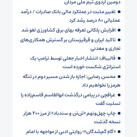
دومین اردوی تیم ملی مردان
تغییر مثبت در عملکرد مالی بانک صادرات / درآمد
عملیاتی ۸۰ درصد رشد کرد
افزایش پلکانی تعرفه بهای برق کشاورزی لغو شد
تاکید ایران و قرقیزستان بر گسترش همکاری‌های
تجاری و معدنی
قالیباف: انتشار اخبار جعلی توسط ترامپ یک
استراتژی شکست خورده است
محسن رضایی: اجازه باز شدن مسیر دوم در تنگه
هرمز را نخواهیم داد
عراقچی در پیامی درگذشت ابوالقاسم قاسم‌زاده را
تسلیت گفت
چاپ چهل‌ونهم «تن‌تن و سندباد» از مرز ۲۰۰ هزار
نسخه گذشت
«گاهِ گم‌شدگان»؛ روایتی ادبی از مواجهه با امام