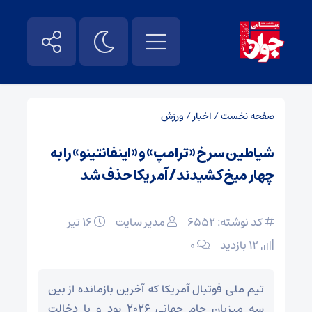
صفحه نخست
/
اخبار
/
ورزش
شیاطین سرخ «ترامپ» و «اینفانتینو» را به
چهار میخ کشیدند/ آمریکا حذف شد
کد نوشته: 6552
مدیر سایت
۱۶ تیر
12 بازدید
۰
تیم ملی فوتبال آمریکا که آخرین بازمانده از بین
سه میزبان جام جهانی ۲۰۲۶ بود و با دخالت