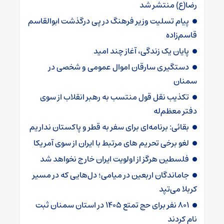
رضا(ع) منتشر شد
پیام تسلیت وزیر فرهنگ در پی درگذشت ابوالقاسم
قاسم‌زاده
پایان یک زندگی، آغاز چند امید
دستگیری سارقان اموال عمومی و شخصی در
سمنان
تکذیب نقل قول منتسب به رهبر انقلاب از سوی
دفتر معظم‌له
بقائی: برنامه‌ای برای سفر به قطر و پاکستان نداریم
لغو برخی تحریم های مرتبط با ایران از سوی آمریکا
فلسطین هرگز از اولویت ایران خارج نخواهد شد
جاماندگان اربعین در میامی؛ دل‌هایی که در مسیر
کربلا می‌تپد
۸۰۱ نفر برای حج تمتع ۱۴۰۵ در استان سمنان ثبت
نام کردند