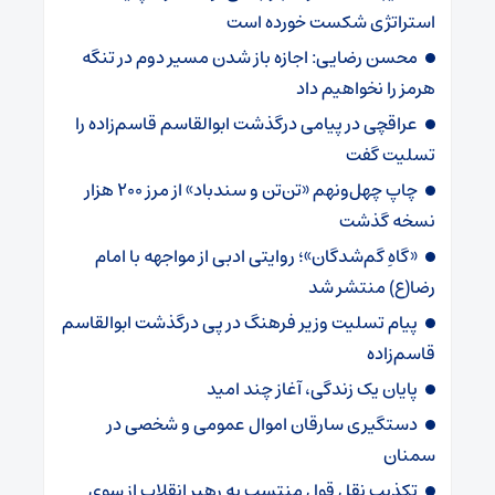
استراتژی شکست خورده است
محسن رضایی: اجازه باز شدن مسیر دوم در تنگه
هرمز را نخواهیم داد
عراقچی در پیامی درگذشت ابوالقاسم قاسم‌زاده را
تسلیت گفت
چاپ چهل‌ونهم «تن‌تن و سندباد» از مرز ۲۰۰ هزار
نسخه گذشت
«گاهِ گم‌شدگان»؛ روایتی ادبی از مواجهه با امام
رضا(ع) منتشر شد
پیام تسلیت وزیر فرهنگ در پی درگذشت ابوالقاسم
قاسم‌زاده
پایان یک زندگی، آغاز چند امید
دستگیری سارقان اموال عمومی و شخصی در
سمنان
تکذیب نقل قول منتسب به رهبر انقلاب از سوی