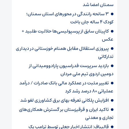
سمنان امضا شد
۳ سانحه رانندگی در محورهای استان سمنان؛
کودک ۴ ساله جان باخت
کاپیتان سابق از پرسپولیسی‌ها حلالیت طلبید +
عکس
پیروزی استقلال مقابل همنام خوزستانی در دیداری
تدارکاتی
بازدید سرپرست فدراسیون پارادوومیدانی از
دومین اردوی تیم ملی مردان
تغییر مثبت در عملکرد مالی بانک صادرات / درآمد
عملیاتی ۸۰ درصد رشد کرد
افزایش پلکانی تعرفه بهای برق کشاورزی لغو شد
تاکید ایران و قرقیزستان بر گسترش همکاری‌های
تجاری و معدنی
قالیباف: انتشار اخبار جعلی توسط ترامپ یک