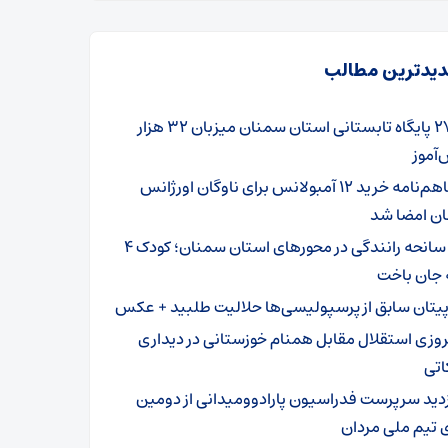
یدترین مطالب
۲۷۹ پایگاه تابستانی استان سمنان میزبان ۳۲ هزار
آموز
تفاهم‌نامه خرید ۱۲ آمبولانس برای ناوگان اورژانس
ن امضا شد
۳ سانحه رانندگی در محورهای استان سمنان؛ کودک ۴
 جان باخت
پیتان سابق از پرسپولیسی‌ها حلالیت طلبید + عکس
روزی استقلال مقابل همنام خوزستانی در دیداری
اتی
زدید سرپرست فدراسیون پارادوومیدانی از دومین
 تیم ملی مردان