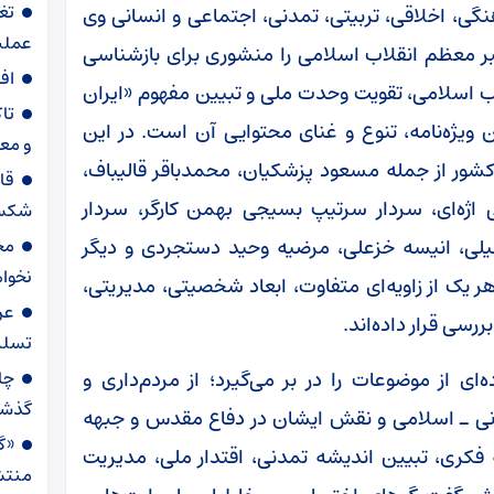
تغ
نگی، اخلاقی، تربیتی، تمدنی، اجتماعی و انسانی وی
عملیاتی ۸۰ د
رهبر معظم انقلاب اسلامی را منشوری برای بازشناسی
اف
اب اسلامی، تقویت وحدت ملی و تبیین مفهوم «ایران
تا
ن ویژه‌نامه، تنوع و غنای محتوایی آن است. در این
و مع
شور از جمله مسعود پزشکیان، محمدباقر قالیباف،
قا
ه‌ای، سردار سرتیپ بسیجی بهمن کارگر، سردار
شکست
ی، انیسه خزعلی، مرضیه وحید دستجردی و دیگر
مح
نخواه
ک از زاویه‌ای متفاوت، ابعاد شخصیتی، مدیریتی،
عر
سی قرار داده‌اند.
تسلی
ای از موضوعات را در بر می‌گیرد؛ از مردم‌داری و
گذش
انی ـ اسلامی و نقش ایشان در دفاع مقدس و جبهه
«گا
 فکری، تبیین اندیشه تمدنی، اقتدار ملی، مدیریت
منتش