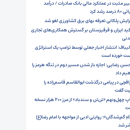
ییر مثبت در عملکرد مالی بانک صادرات / درآمد
رصد رشد کرد
زایش پلکانی تعرفه بهای برق کشاورزی لغو شد
کید ایران و قرقیزستان بر گسترش همکاری‌های تجاری
دنی
لیباف: انتشار اخبار جعلی توسط ترامپ یک استراتژی
 خورده است
سن رضایی: اجازه باز شدن مسیر دوم در تنگه هرمز را
یم داد
اقچی در پیامی درگذشت ابوالقاسم قاسم‌زاده را
ت گفت
چاپ چهل‌ونهم «تن‌تن و سندباد» از مرز ۲۰۰ هزار نسخه
ت
هِ گم‌شدگان»؛ روایتی ادبی از مواجهه با امام رضا(ع)
ر شد