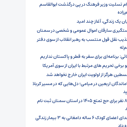
ام تسلیت وزیر فرهنگ در پی درگذشت ابوالقاسم
زاده
یان یک زندگی، آغاز چند امید
تگیری سارقان اموال عمومی و شخصی در سمنان
ذیب نقل قول منتسب به رهبر انقلاب از سوی دفتر
‌له
ائی: برنامه‌ای برای سفر به قطر و پاکستان نداریم
و برخی تحریم های مرتبط با ایران از سوی آمریکا
سطین هرگز از اولویت ایران خارج نخواهد شد
ماندگان اربعین در میامی؛ دل‌هایی که در مسیر کربلا
د
۸۰۱ نفر برای حج تمتع ۱۴۰۵ در استان سمنان ثبت نام
اهدای اعضای کودک ۶ ساله دامغانی به ۳ بیمار زندگی
ه داد