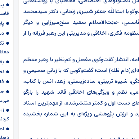
خش گفت‌وگوهای اختصاصی، مخاطبان با روایت‌هایی
پی
‌وگو با آیت‌الله جعفر شبیری زنجانی، دکتر سیدمحمد
قاسم‌
سمی، حجت‌الاسلام سعید صلح‌میرزایی و دیگر
پا
مه فکری، اخلاقی و مدیریتی این رهبر فرزانه را از
دس
تک
معظم
نامه، انتشار گفت‌وگوی مفصل و کم‌نظیر با رهبر معظم
بق
ی(دام ظله) است؛ گفت‌وگویی که با زبانی صمیمی و
لغ
دگی، شیوه تربیتی، ساده‌زیستی، زهد، انس با کتاب،
فل
می، نظم و ویژگی‌های اخلاقی قائد شهید را بازگو
جا
می‌تپ
ت‌های دست اول و کمتر منتشرشده، از مهم‌ترین اسناد
د و ارزش پژوهشی ویژه‌ای به این شماره بخشیده
کردند
دوبار