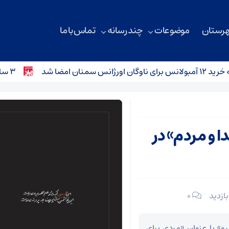
هرستان
موضوعات
چند رسانه
تماس با ما
شد
۳ سانحه رانندگی در محورهای استان سمنان؛ کودک ۴ ساله جان باخت
ا و مردم» در
۰
 با عنوان «مردی برای