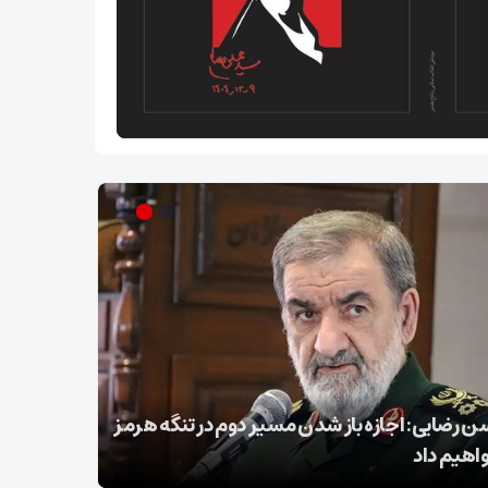
 رضایی: اجازه باز شدن مسیر دوم در تنگه هرمز
عراقچی در 
واهیم داد
تسلیت گف