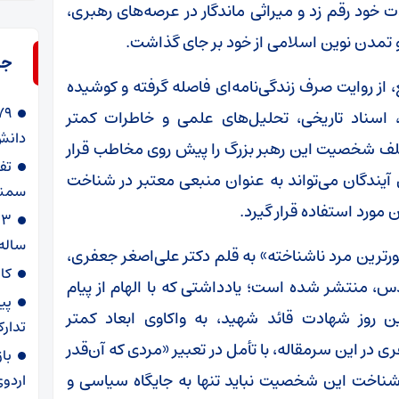
ت خود رقم زد و میراثی ماندگار در عرصه‌های رهبری،
و تمدن نوین اسلامی از خود بر جای گذاشت.
جد
، از روایت صرف زندگی‌نامه‌ای فاصله گرفته و کوشیده
 اسناد تاریخی، تحلیل‌های علمی و خاطرات کمتر
دانش‌
تلف شخصیت این رهبر بزرگ را پیش روی مخاطب قرار
آیندگان می‌تواند به عنوان منبعی معتبر در شناخت
سمنا
مورد استفاده قرار گیرد.
ساله
ورترین مرد ناشناخته» به قلم دکتر علی‌اصغر جعفری،
کا
، منتشر شده است؛ یادداشتی که با الهام از پیام
پی
 روز شهادت قائد شهید، به واکاوی ابعاد کمتر
تدارک
ر این سرمقاله، با تأمل در تعبیر «مردی که آن‌قدر
با
 شناخت این شخصیت نباید تنها به جایگاه سیاسی و
اردوی