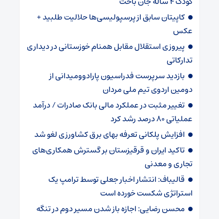
کودک ۴ ساله جان باخت
کاپیتان سابق از پرسپولیسی‌ها حلالیت طلبید +
عکس
پیروزی استقلال مقابل همنام خوزستانی در دیداری
تدارکاتی
بازدید سرپرست فدراسیون پارادوومیدانی از
دومین اردوی تیم ملی مردان
تغییر مثبت در عملکرد مالی بانک صادرات / درآمد
عملیاتی ۸۰ درصد رشد کرد
افزایش پلکانی تعرفه بهای برق کشاورزی لغو شد
تاکید ایران و قرقیزستان بر گسترش همکاری‌های
تجاری و معدنی
قالیباف: انتشار اخبار جعلی توسط ترامپ یک
استراتژی شکست خورده است
محسن رضایی: اجازه باز شدن مسیر دوم در تنگه