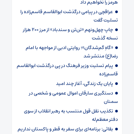
هرمز را نخواهیم داد
عراقچی در پیامی درگذشت ابوالقاسم قاسم‌زاده را
تسلیت گفت
چاپ چهل‌ونهم «تن‌تن و سندباد» از مرز ۲۰۰ هزار
نسخه گذشت
«گاهِ گم‌شدگان»؛ روایتی ادبی از مواجهه با امام
رضا(ع) منتشر شد
پیام تسلیت وزیر فرهنگ در پی درگذشت ابوالقاسم
قاسم‌زاده
پایان یک زندگی، آغاز چند امید
دستگیری سارقان اموال عمومی و شخصی در
سمنان
تکذیب نقل قول منتسب به رهبر انقلاب از سوی
دفتر معظم‌له
بقائی: برنامه‌ای برای سفر به قطر و پاکستان نداریم