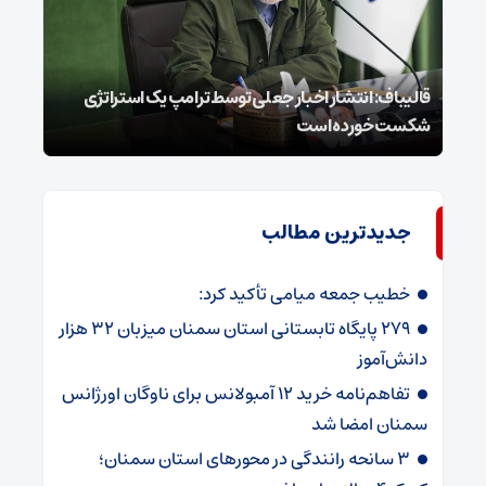
قالیباف: انتشار اخبار جعلی توسط ترامپ یک استراتژی
محسن
شکست خورده است
نخوا
جدیدترین مطالب
خطیب جمعه میامی تأکید کرد:
۲۷۹ پایگاه تابستانی استان سمنان میزبان ۳۲ هزار
دانش‌آموز
تفاهم‌نامه خرید ۱۲ آمبولانس برای ناوگان اورژانس
سمنان امضا شد
۳ سانحه رانندگی در محورهای استان سمنان؛