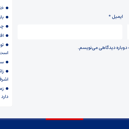
خا
ایمیل
*
با
چی
اف
تو
ه دوباره دیدگاهی می‌نویسم.
است
سهمیه ۶۰ لی
زا
اشرف
زم
دارد