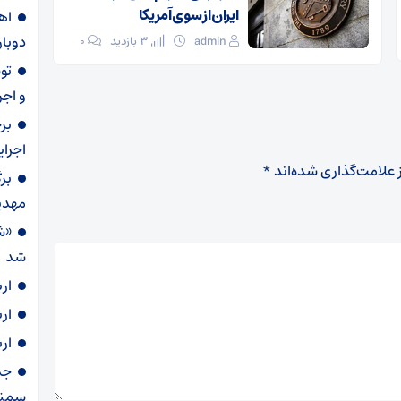
ایران از سوی آمریکا
دوبار
admin
3 بازدید
۰
و اجر
بر
اجرا
 علامت‌گذاری شده‌اند
*
بر
مهدی
«ش
شد
ار
ار
ار
سمنا