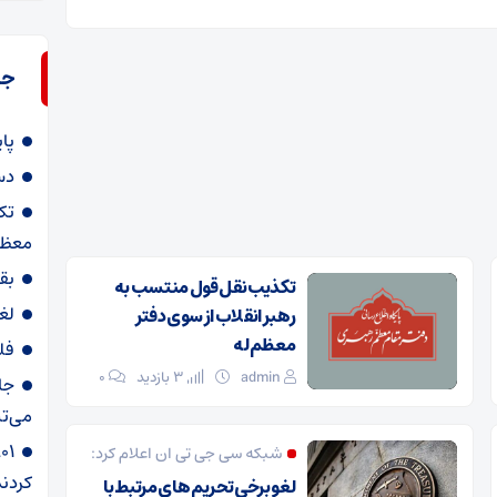
جد
پا
دس
تک
معظم
بق
تکذیب نقل قول منتسب به
لغ
رهبر انقلاب از سوی دفتر
معظم‌له
فل
admin
3 بازدید
۰
جا
می‌تپ
شبکه سی جی تی ان اعلام کرد:
کردند
لغو برخی تحریم های مرتبط با