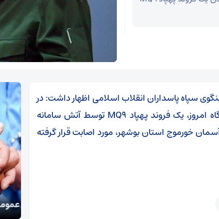
وی سپاه پاسداران انقلاب اسلامی اظهار داشت: در
پی تجاوز هوایی ارتش تروریستی آمریکا در سحرگاه امروز، یک فروند پهپاد MQ۹ توسط آتش سامانه
آسمان خورموج استان بوشهر، مورد اصابت قرار گرفته
تکذی
دستگیری سارقان اموال عمومی و شخصی در سمنان
معظم