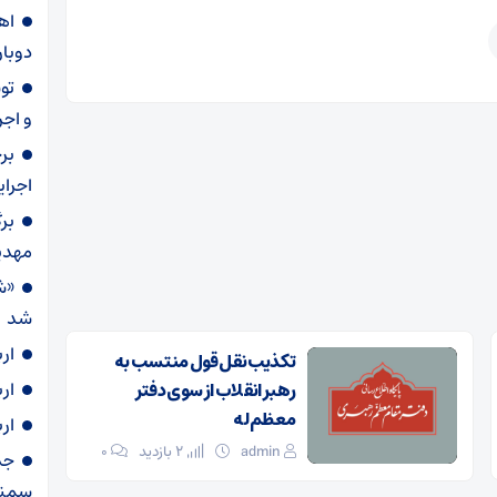
دوبار
و اجر
بر
اجرا
بر
مهدی
«ش
شد
ار
تکذیب نقل قول منتسب به
ار
رهبر انقلاب از سوی دفتر
معظم‌له
ار
admin
2 بازدید
۰
سمنا