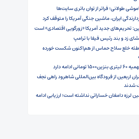
موشی طولانی؛ فراتر از توان باتری سایت‌ها
زدارندگی ایران، ماشین جنگی آمریکا را متوقف کرد
ن: تحریم‌های جدید آمریکا «زورگویی اقتصادی» است
شای زد و بند رئیس فیفا با ترامپ
طئه خلع سلاح حماس از هم‌اکنون شکست خورده
تری بنزین۱۵۰۰ تومانی ادامه دارد
ئران اربعین از فرودگاه بین‌المللی شاهرود راهی نجف
 شدند
ین لرزه دامغان خساراتی نداشته است؛ ارزیابی ادامه