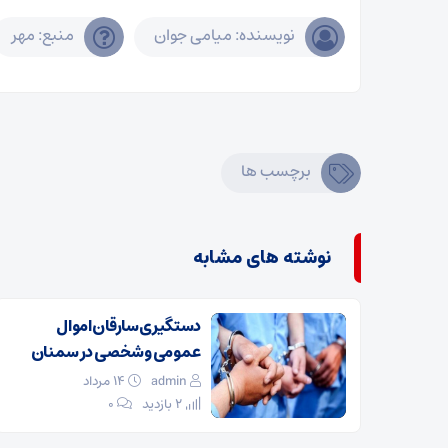
نویسنده: میامی جوان
منبع: مهر
برچسب ها
نوشته های مشابه
دستگیری سارقان اموال
عمومی و شخصی در سمنان
admin
۱۴ مرداد
2 بازدید
۰