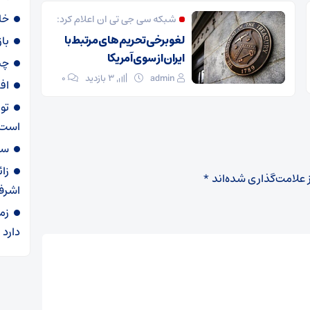
خا
شبکه سی جی تی ان اعلام کرد:
لغو برخی تحریم های مرتبط با
با
ایران از سوی آمریکا
چی
admin
3 بازدید
۰
اف
تو
است
سهمیه ۶۰ لی
زا
 علامت‌گذاری شده‌اند
*
اشرف
زم
دارد