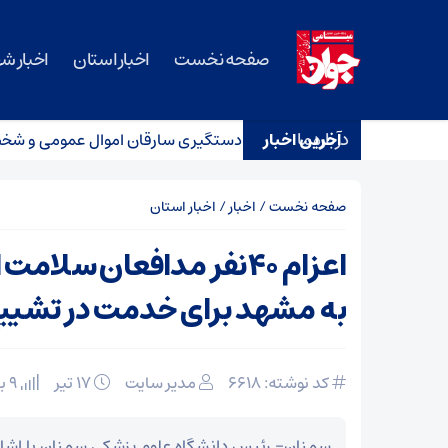
صفحه نخست
اخبار استان
اخبار ش
درباره ما
دگی، آغاز چند امید
آخرین اخبار
دستگیری سارقان اموال عمومی و شخصی در
صفحه نخست
/
اخبار
/
اخبار استان
اعزام ۴۰نفر مدافعان سل
به مشهد برای خدمت‌ در تشیی
کد نوشته: 6618
مدیر سایت
۱۷ تیر
9 بازدید
سمنان- رئیس دانشگاه علوم پزشکی سمنان با اشاره