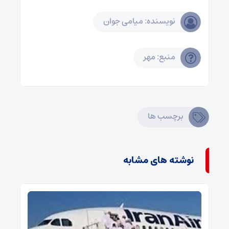
نویسنده: میامی جوان
منبع: مهر
برچسب ها
نوشته های مشابه