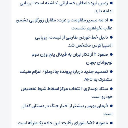
زمین لرزه دامغان خساراتی نداشته است؛ ارزیابی
ادامه دارد
ادامه مسیر مقاومت و عزت؛ مقابل زورگویی دشمن
عقب نخواهیم نشست
دلیل خط خوردن طارمی از لیست اروپایی
المپیاکوس مشخص شد
صعود ۲ آزادکار ایران به فینال پنج وزن دوم
نوجوانان جهان
تصمیم جدید درباره پرونده چادرملو/ اعزام هیئت
مشترک به AFC
ستاد نوسازی: انتخاب مرکز اسقاط شرط تخصیص
خودرو است
فرمان بورس بیشتر از اخبار جنگ در دستان کدال
است
مصوبه ۸۵۶ شورای رقابت؛ این جاده یک‌طرفه است