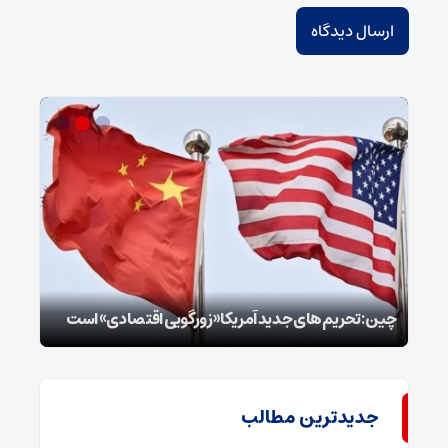
سپا
توطئ
چین: تحریم‌های جدید آمریکا «زورگویی اقتصادی» است
است
جدیدترین مطالب