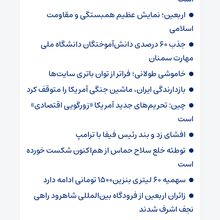
اربعین؛ نمایش عظیم همبستگی و مقاومت
اسلامی
جذب ۶۰ درصدی دانش‌آموختگان دانشگاه ملی
مهارت سمنان
خاموشی طولانی؛ فراتر از توان باتری سایت‌ها
بازدارندگی ایران، ماشین جنگی آمریکا را متوقف کرد
چین: تحریم‌های جدید آمریکا «زورگویی اقتصادی»
است
افشای زد و بند رئیس فیفا با ترامپ
توطئه خلع سلاح حماس از هم‌اکنون شکست خورده
است
سهمیه ۶۰ لیتری بنزین۱۵۰۰ تومانی ادامه دارد
زائران اربعین از فرودگاه بین‌المللی شاهرود راهی
نجف اشرف شدند