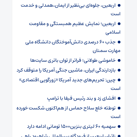
اربعین، جلوه‌ای بی‌نظیر از ایمان،همدلی و خدمت
است
اربعین؛ نمایش عظیم همبستگی و مقاومت
اسلامی
جذب ۶۰ درصدی دانش‌آموختگان دانشگاه ملی
مهارت سمنان
خاموشی طولانی؛ فراتر از توان باتری سایت‌ها
بازدارندگی ایران، ماشین جنگی آمریکا را متوقف کرد
چین: تحریم‌های جدید آمریکا «زورگویی اقتصادی»
است
افشای زد و بند رئیس فیفا با ترامپ
توطئه خلع سلاح حماس از هم‌اکنون شکست خورده
است
سهمیه ۶۰ لیتری بنزین۱۵۰۰ تومانی ادامه دارد
زائران اربعین از فرودگاه بین‌المللی شاهرود راهی