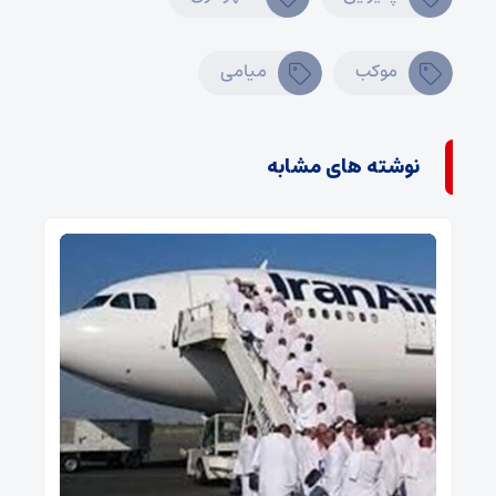
موکب
میامی
نوشته های مشابه