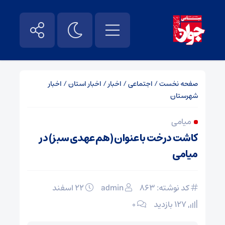
صفحه نخست
/
اجتماعی
/
اخبار
/
اخبار استان
/
اخبار
شهرستان
میامی
کاشت درخت با عنوان (هم عهدی سبز) در
میامی
کد نوشته: 863
admin
۲۲ اسفند
127 بازدید
۰