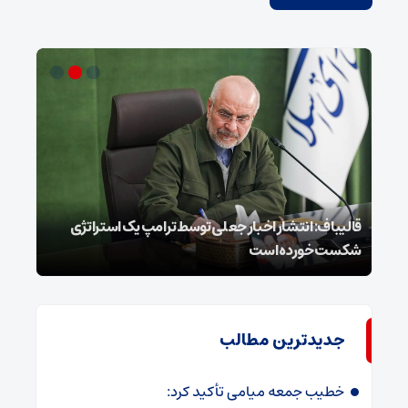
قالیباف: انتشار اخبار جعلی توسط ترامپ یک استراتژی
محسن
شکست خورده است
نخوا
جدیدترین مطالب
خطیب جمعه میامی تأکید کرد: