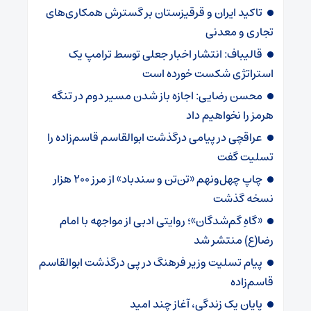
تاکید ایران و قرقیزستان بر گسترش همکاری‌های
تجاری و معدنی
قالیباف: انتشار اخبار جعلی توسط ترامپ یک
استراتژی شکست خورده است
محسن رضایی: اجازه باز شدن مسیر دوم در تنگه
هرمز را نخواهیم داد
عراقچی در پیامی درگذشت ابوالقاسم قاسم‌زاده را
تسلیت گفت
چاپ چهل‌ونهم «تن‌تن و سندباد» از مرز ۲۰۰ هزار
نسخه گذشت
«گاهِ گم‌شدگان»؛ روایتی ادبی از مواجهه با امام
رضا(ع) منتشر شد
پیام تسلیت وزیر فرهنگ در پی درگذشت ابوالقاسم
قاسم‌زاده
پایان یک زندگی، آغاز چند امید