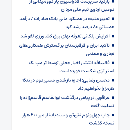
بازدید سرپرست فدراسیون پارادوومیدانی از
دومین اردوی تیم ملی مردان
تغییر مثبت در عملکرد مالی بانک صادرات / درآمد
عملیاتی ۸۰ درصد رشد کرد
افزایش پلکانی تعرفه بهای برق کشاورزی لغو شد
تاکید ایران و قرقیزستان بر گسترش همکاری‌های
تجاری و معدنی
قالیباف: انتشار اخبار جعلی توسط ترامپ یک
استراتژی شکست خورده است
محسن رضایی: اجازه باز شدن مسیر دوم در تنگه
هرمز را نخواهیم داد
عراقچی در پیامی درگذشت ابوالقاسم قاسم‌زاده را
تسلیت گفت
چاپ چهل‌ونهم «تن‌تن و سندباد» از مرز ۲۰۰ هزار
نسخه گذشت