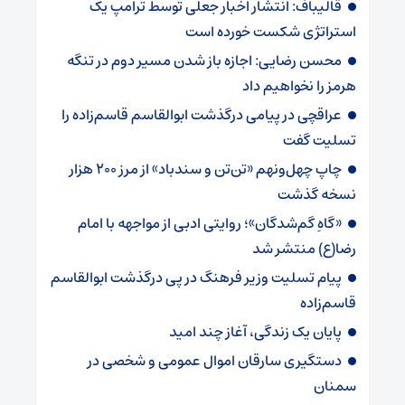
قالیباف: انتشار اخبار جعلی توسط ترامپ یک
استراتژی شکست خورده است
محسن رضایی: اجازه باز شدن مسیر دوم در تنگه
هرمز را نخواهیم داد
عراقچی در پیامی درگذشت ابوالقاسم قاسم‌زاده را
تسلیت گفت
چاپ چهل‌ونهم «تن‌تن و سندباد» از مرز ۲۰۰ هزار
نسخه گذشت
«گاهِ گم‌شدگان»؛ روایتی ادبی از مواجهه با امام
رضا(ع) منتشر شد
پیام تسلیت وزیر فرهنگ در پی درگذشت ابوالقاسم
قاسم‌زاده
پایان یک زندگی، آغاز چند امید
دستگیری سارقان اموال عمومی و شخصی در
سمنان