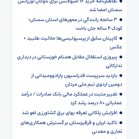
تفاهم‌نامه خرید ۱۲ آمبولانس برای ناوگان اورژانس
سمنان امضا شد
۳ سانحه رانندگی در محورهای استان سمنان؛
کودک ۴ ساله جان باخت
کاپیتان سابق از پرسپولیسی‌ها حلالیت طلبید +
عکس
پیروزی استقلال مقابل همنام خوزستانی در دیداری
تدارکاتی
بازدید سرپرست فدراسیون پارادوومیدانی از
دومین اردوی تیم ملی مردان
تغییر مثبت در عملکرد مالی بانک صادرات / درآمد
عملیاتی ۸۰ درصد رشد کرد
افزایش پلکانی تعرفه بهای برق کشاورزی لغو شد
تاکید ایران و قرقیزستان بر گسترش همکاری‌های
تجاری و معدنی