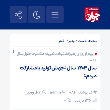
صفحه نخست
/
رهبر
/
اخبار
پیام نوروزی رهبر انقلاب اسلامی به مناسبت حلول سال
جدید
سال ۱۴۰۳، سال «جهش تولید با مشارکت
مردم»
کد نوشته: 884
admin
۳ فروردین
136 بازدید
۰