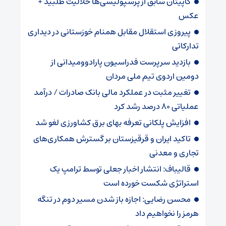
کاپیتان سابق از پرسپولیسی‌ها حلالیت طلبید +
عکس
پیروزی استقلال مقابل همنام خوزستانی در دیداری
تدارکاتی
بازدید سرپرست فدراسیون پارادوومیدانی از
دومین اردوی تیم ملی مردان
تغییر مثبت در عملکرد مالی بانک صادرات / درآمد
عملیاتی ۸۰ درصد رشد کرد
افزایش پلکانی تعرفه بهای برق کشاورزی لغو شد
تاکید ایران و قرقیزستان بر گسترش همکاری‌های
تجاری و معدنی
قالیباف: انتشار اخبار جعلی توسط ترامپ یک
استراتژی شکست خورده است
محسن رضایی: اجازه باز شدن مسیر دوم در تنگه
هرمز را نخواهیم داد