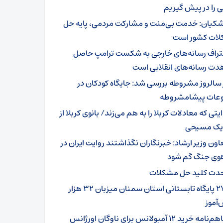
 را در پیش گیریم
شکیان: خدمت بی‌منت و مشارکت مردمی، پایه حل
ات کشور است
تراف رسانه‌های خارجی به شکست ترامپ حاصل
دت رسانه‌های انقلابی است
 سالروز مشروطه بررسی شد: جایگاه کودکان در
عات پیشامشروطه
یتی که معادلات کربلا را به هم می‌زند/ بانوی کربلا از
 یک مسیحی
اون وزیر ارشاد: خبرنگاران نگذاشتند روایت ایران در
وی جنگ گم شود
دت کلید حل مشکلات
۲۷۹ پایگاه تابستانی استان سمنان میزبان ۳۲ هزار
آموز
تفاهم‌نامه خرید ۱۲ آمبولانس برای ناوگان اورژانس