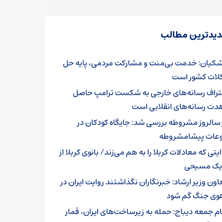
یدترین مطالب
شکیان: خدمت بی‌منت و مشارکت مردمی، پایه حل
ات کشور است
تراف رسانه‌های خارجی به شکست ترامپ حاصل
دت رسانه‌های انقلابی است
 سالروز مشروطه بررسی شد: جایگاه کودکان در
عات پیشامشروطه
یتی که معادلات کربلا را به هم می‌زند/ بانوی کربلا از
 یک مسیحی
اون وزیر ارشاد: خبرنگاران نگذاشتند روایت ایران در
وی جنگ گم شود
ام جمعه دیباج: حمله به زیرساخت‌های ایران، قمار