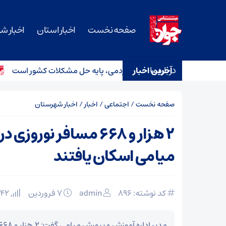
صفحه نخست
اخبار استان
اخبار ش
درباره ما
آخرین اخبار
دمت بی‌منت و مشارکت مردمی، پایه حل مشکلات کشور است
ا
صفحه نخست
/
اجتماعی
/
اخبار
/
اخبار شهرستان
۲ هزار و ۶۶۸ مسافر نورو
میامی اسکان یافتند
کد نوشته: 896
admin
۷ فروردین
142 بازدید