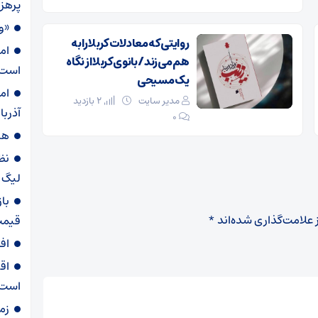
پرهز
«و
روایتی که معادلات کربلا را به
ام
هم می‌زند/ بانوی کربلا از نگاه
است
یک مسیحی
ام
مدیر سایت
2 بازدید
آذربا
۰
هش
نظ
لیگ ب
با
 علامت‌گذاری شده‌اند
*
قیمت
اف
اق
است
زم