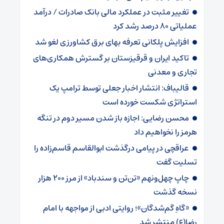
تغییر مثبت در عملکرد مالی بانک صادرات / درآمد
عملیاتی ۸۰ درصد رشد کرد
افزایش پلکانی تعرفه بهای برق کشاورزی لغو شد
تاکید ایران و قرقیزستان بر گسترش همکاری‌های
تجاری و معدنی
قالیباف: انتشار اخبار جعلی توسط ترامپ یک
استراتژی شکست خورده است
محسن رضایی: اجازه باز شدن مسیر دوم در تنگه
هرمز را نخواهیم داد
عراقچی در پیامی درگذشت ابوالقاسم قاسم‌زاده را
تسلیت گفت
چاپ چهل‌ونهم «تن‌تن و سندباد» از مرز ۲۰۰ هزار
نسخه گذشت
«گاهِ گم‌شدگان»؛ روایتی ادبی از مواجهه با امام
رضا(ع) منتشر شد