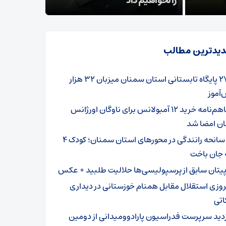
واهیم داد
تسلیت گف
یدترین مطالب
۲۷۹ پایگاه تابستانی استان سمنان میزبان ۳۲ هزار
آموز
تفاهم‌نامه خرید ۱۲ آمبولانس برای ناوگان اورژانس
ن امضا شد
۳ سانحه رانندگی در محورهای استان سمنان؛ کودک ۴
 جان باخت
پیتان سابق از پرسپولیسی‌ها حلالیت طلبید + عکس
روزی استقلال مقابل همنام خوزستانی در دیداری
اتی
زدید سرپرست فدراسیون پارادوومیدانی از دومین