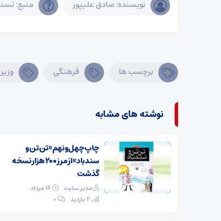
نویسنده: صادق علیپور
منبع: تسن
برچسب ها
فرهنگی
وزیر
نوشته های مشابه
چاپ چهل‌ونهم «تن‌تن و
سندباد» از مرز ۲۰۰ هزار نسخه
گذشت
مدیر سایت
۱۶ مرداد
2 بازدید
۰