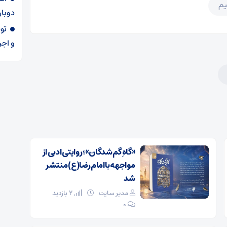
یم
دوبار
و اجر
«گاهِ گم‌شدگان»؛ روایتی ادبی از
مواجهه با امام رضا(ع) منتشر
شد
مدیر سایت
2 بازدید
۰