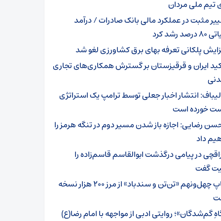
 تیم ملی مردان
ییر مثبت در عملکرد مالی بانک صادرات / درآمد
رصد رشد کرد
زایش پلکانی تعرفه بهای برق کشاورزی لغو شد
کید ایران و قرقیزستان بر گسترش همکاری‌های تجاری
دنی
لیباف: انتشار اخبار جعلی توسط ترامپ یک استراتژی
 خورده است
سن رضایی: اجازه باز شدن مسیر دوم در تنگه هرمز را
یم داد
اقچی در پیامی درگذشت ابوالقاسم قاسم‌زاده را
ت گفت
چاپ چهل‌ونهم «تن‌تن و سندباد» از مرز ۲۰۰ هزار نسخه
ت
هِ گم‌شدگان»؛ روایتی ادبی از مواجهه با امام رضا(ع)