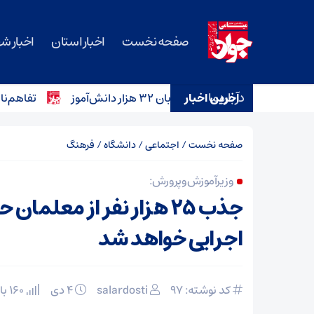
صفحه نخست
اخبار استان
اخبار ش
درباره ما
آخرین اخبار
تفاهم‌نامه خرید ۱۲ آمبولانس برای ناوگان اورژانس سمنا
صفحه نخست
/
اجتماعی
/
دانشگاه
/
فرهنگ
وزیر آموزش و پرورش :
جذب ۲۵ هزار نفر از معلما
اجرایی خواهد شد
کد نوشته: 97
salardosti
۴ دی
160 بازدید