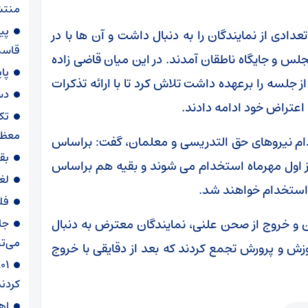
منتش
پی
ادی از نمایندگان را به دنبال داشت و آن ها با در
قاسم‌
 و جایگاه ناطقان آمدند. در این میان قاضی زاده
پا
جلسه را برعهده داشت تلاش کرد تا با ارائه تذکرات
دس
 اعتراض خود ادامه دادند.
تک
معظم
دام نیروهای حق التدریسی و معلمان، گفت: براساس
بق
ال به ما داده شده ۲۵ هزار نفر از اول مهرماه استخدام می شوند و بقیه هم براساس
لغ
 استخدام خواهند شد.
فل
ان و خروج از صحن علنی، نمایندگان معترض به دنبال
جا
می‌تپ
زش و پرورش تجمع کردند که بعد از دقایقی با خروج
کردند