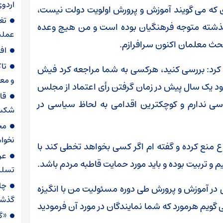
اردوی
ی که می گویند آموزش و پرورش اولویت دولت نیست،
تغ
گذشته متوجه فرهنگیان بوده است و من هیچ وعده
عملیاتی ۸۰ د
 بحث معلمان اکنون سرافرازم.
اف
تا
کرد: بررسی کنید، هرکسی به شما مراجعه کرد فیش
و مع
ال ۹۹ مقایسه کنید. حدود یک سال پیش در زمان گرفتن رأی اعتماد از مجلس
قا
سی ندارم و کوچکترین اقدامی به لحاظ سیاسی در
شکست
مح
نخواه
 منع کرده و گفته ام اگر کسی بخواهد تخطی کند با
عر
 و تربیت بوده و باید مورد حمایت قاطبه مردم باشد.
تسلی
 در آموزش و پرورش طی دوره مسئولیت من با انگیزه
گذش
گویم هرمورد که شما نمایندگان در مورد آن فرمودید
«گا