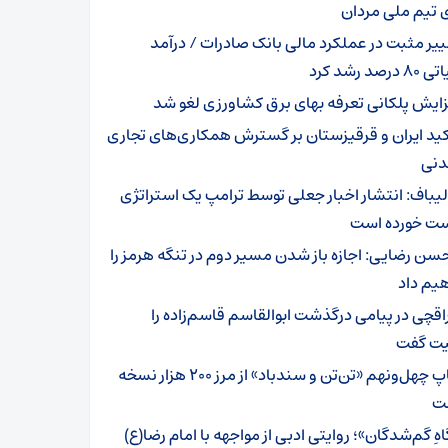
 تیم ملی مردان
ییر مثبت در عملکرد مالی بانک صادرات / درآمد
رصد رشد کرد
زایش پلکانی تعرفه بهای برق کشاورزی لغو شد
کید ایران و قرقیزستان بر گسترش همکاری‌های تجاری
دنی
لیباف: انتشار اخبار جعلی توسط ترامپ یک استراتژی
 خورده است
سن رضایی: اجازه باز شدن مسیر دوم در تنگه هرمز را
یم داد
اقچی در پیامی درگذشت ابوالقاسم قاسم‌زاده را
ت گفت
چاپ چهل‌ونهم «تن‌تن و سندباد» از مرز ۲۰۰ هزار نسخه
ت
هِ گم‌شدگان»؛ روایتی ادبی از مواجهه با امام رضا(ع)