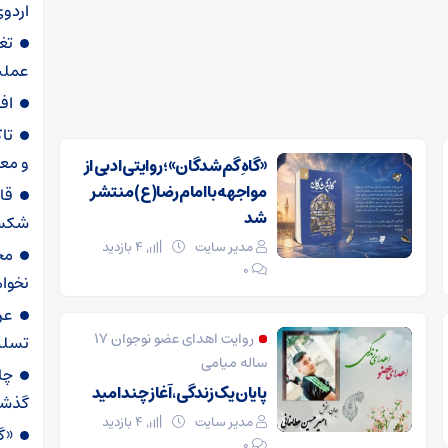
اردوی
تغ
عملیاتی ۸۰ د
اف
تا
و مع
«گاهِ گم‌شدگان»؛ روایتی ادبی از
مواجهه با امام رضا(ع) منتشر
قا
شد
شکست
مدیر سایت
4 بازدید
مح
۰
نخواه
عر
روایت اهدای عضو نوجوان ۱۷
تسلی
ساله میامی
پایان یک زندگی، آغاز چند امید
گذش
مدیر سایت
4 بازدید
«گا
۰