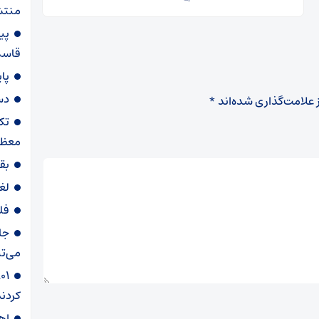
منتش
پی
قاسم‌
پا
دس
 علامت‌گذاری شده‌اند
*
تک
معظم
بق
لغ
فل
جا
می‌تپ
کردند