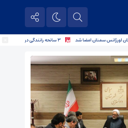
×
۳ سانحه رانندگی در محورهای استان سمنان؛ کودک ۴ ساله جان باخت