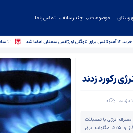
هرستان
موضوعات
چند رسانه
تماس با ما
۳ سانحه رانندگی در محورهای استان سمنان؛ کودک ۴ ساله جان باخت
ی رکورد زدند
۰
 مصرف انرژی با تعطیلات
همراه بود توانستند روزانه 120 هزار مترمکعب گاز و 5/5 مگاوات برق