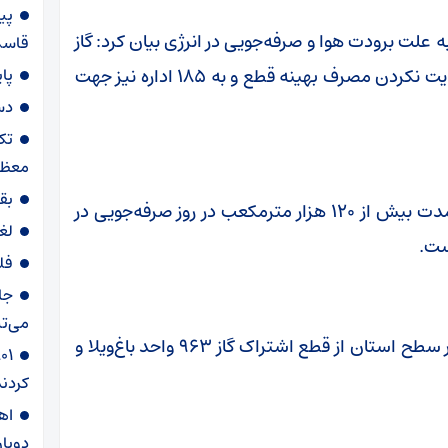
پی
 علت برودت هوا و صرفه‌جویی در انرژی بیان کرد: گاز
قاسم‌
۳۱ اداره در استان سمنان به علت پرمصرفی و رعایت نکردن مصرف بهینه قطع و به ۱۸۵ اداره نیز جهت
پا
دس
تک
معظم
بق
این مقام مسئول همچنین تصریح کرد: در این مدت بیش از ۱۲۰ هزار مترمکعب در روز صرفه‌جویی در
لغ
ست.
فل
جا
می‌تپ
وی با اشاره به شناسایی مشترکان پرمصرف گاز در سطح استان از قطع اشتراک گاز ۹۶۳ واحد باغ‌‌ویلا و
کردند
دوبار