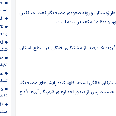
تغ
عملیاتی ۸۰ د
و آغاز زمستان و روند صعودی مصرف گاز گفت: میانگین
اف
تا
و مع
قا
مدیرعامل شرکت گاز استان سمنان در ادامه افزود: ۵ درصد از مشترکان خانگی در سطح استان
شکست
مح
نخواه
عر
تسلی
مشترکان خانگی است، اظهار کرد: پایش‌های مصرف گاز
ستند پس از صدور اخطار‌های لازم، گاز آن‌ها قطع
گذش
«گا
منتش