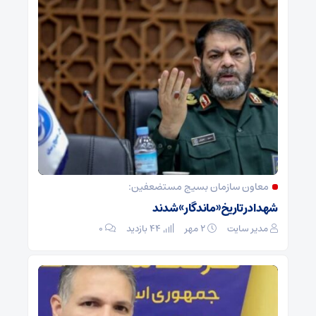
معاون سازمان بسیج مستضعفین:
شهدا در تاریخ «ماندگار» شدند
مدیر سایت
۲ مهر
44 بازدید
۰