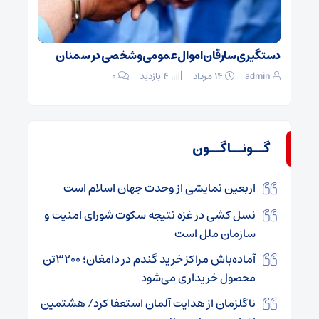
دستگیری سارقان اموال عمومی و شخصی در سمنان
admin
۱۴ مرداد
4 بازدید
۰
گــونــاگــون
اربعین نمایشی از وحدت جهان اسلام است
نسل کشی در غزه نتیجه سکوت شورای امنیت و
سازمان ملل است
آماده‌باش مراکز خرید گندم در دامغان؛ ۳۲۰۰تن
محصول خریداری می‌شود
ناگلزمان از هدایت آلمان استعفا کرد/ هشتمین