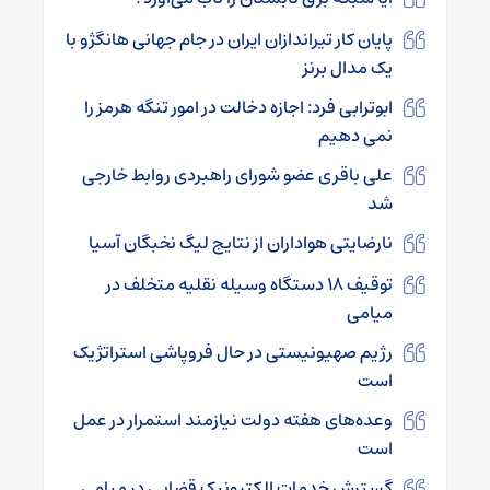
پایان کار تیراندازان ایران در جام جهانی هانگژو با
یک مدال برنز
ابوترابی فرد: اجازه دخالت در امور تنگه هرمز را
نمی دهیم
علی باقری عضو شورای راهبردی روابط خارجی
شد
نارضایتی هواداران از نتایج لیگ نخبگان آسیا
توقیف ۱۸ دستگاه وسیله نقلیه متخلف در
میامی
رژیم صهیونیستی در حال فروپاشی استراتژیک
است
وعده‌های هفته دولت نیازمند استمرار در عمل
است
گسترش خدمات الکترونیک قضایی در میامی