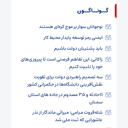
گــونــاگــون
نوجوانان سوار بر موج کره‌ای هستند
ایمنی رمز توسعه پایدار محیط کار
باید پشتیبان دولت باشیم
زاکانی: این تفاهم فرصتی است تا پیروزی‌های
خود را تثبیت کنیم
سه تصمیم راهبردی دولت برای تقویت
نقش‌آفرینی دانشگاه‌ها در حکمرانی کشور
۱۱حادثه و ۳۵ مصدوم در جاده های استان
سمنان
شله‌قروت میامی؛ میراثی ماندگار از نذر
عاشورایی که ثبت ملی شد