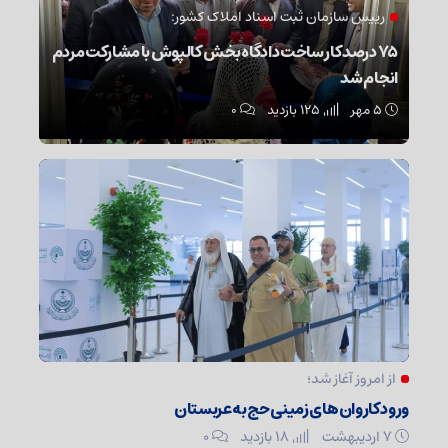
رییس سازمان ثبت اسناد املاک کشور:
۷۵ درصد کار ساخت دادگاه بخش کالپوش با مشارکت مردم
انجام شد
۵ مهر
125 بازدید
۰
از امروز آغاز شد؛
ورود کاروان‌های زمینی حج به عربستان
۷ اردیبهشت
18 بازدید
۰