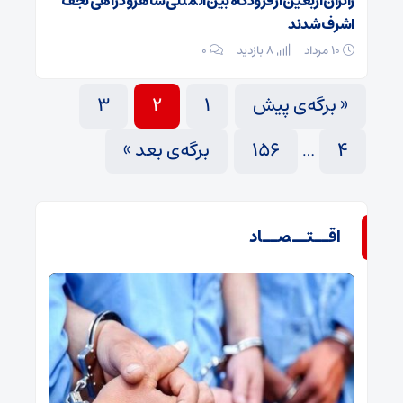
زائران اربعین از فرودگاه بین‌المللی شاهرود راهی نجف
اشرف شدند
۱۰ مرداد
8 بازدید
۰
« برگه‌ی پیش
1
2
3
4
156
برگه‌ی بعد »
…
اقــتــصــاد