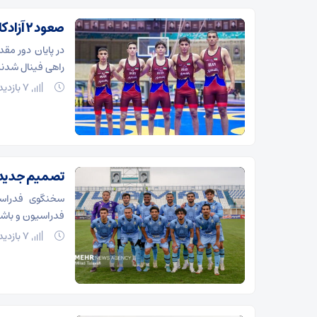
صعود ۲ آزادکار ایران به فینال پنج وزن دوم نوجوانان جهان
راهی فینال شدند
7 بازدید
تصمیم جدید در
سخنگوی فدراسیو
فدراسیون و باشگا
7 بازدید