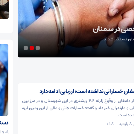
تکذی
روابط 
خصی در سمنان
سیدمجت
نان دستگیر شدند.
سندیت
غان خساراتی نداشته است؛ ارزیابی ادامه دارد
دامغان- فرماندار دامغان از وقوع زلزله ۴.۶ ریشتری در این شهرستان و در مرز بین
و مازندران خبر داد و گفت: خسارات جانی و مالی از این زمین لرزه
شده است.
فتر
دستگ
روایت اهدای عضو نوجوان ۱۷ ساله میامی
8 بازدید
۰
پایان یک زندگی، آغاز چند امید
in