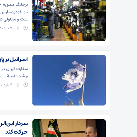
دو خودروساز بزر
علت و معلولی ک
7 بازدید
اسرائیل بر پ
سفارت ایران در 
نوشت: اسرائیل بر
6 بازدید
سردار ابن‌الر
حرکت کند