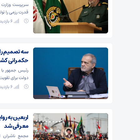
سرپرست وزارت د
قدرت رزمی را تول
6 بازدید
سه تصمیم راه
حکمرانی کشو
رئیس جمهور با 
دولت برای تقویت 
6 بازدید
اربعین به رو
معرفی شد
مجمع ناشران ا