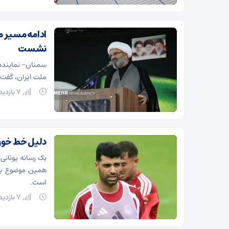
admin
2 بازدید
۰
ادامه مسیر 
نشست
سمنان- نماینده 
ملت ایران، گفت:
7 بازدید
دلیل خط خور
یک رسانه یونانی
همین موضوع باع
است.
7 بازدید