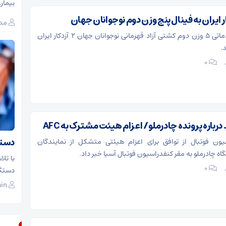
بیمار،
مدی
در پایان دور مقدماتی ۵ وزن دوم کشتی آزاد قهرمانی نوجوانان جهان ۲ آزدکار ایران
.
۰
باره پرونده چادرملو/ اعزام هیئت مشترک به AFC
دستگ
ن فوتبال از توافق برای اعزام هیئتی متشکل از نمایندگان
ه چادرملو به مقر کنفدراسیون فوتبال آسیا خبر داد.
با تل
۰
دستگی
in